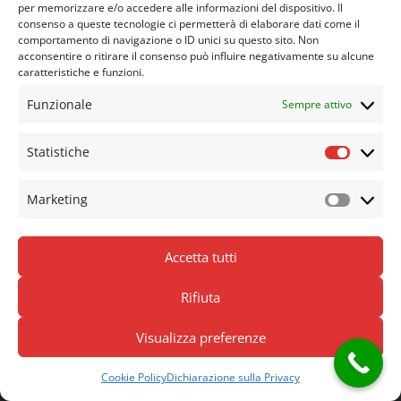
Loghi aziendali
per memorizzare e/o accedere alle informazioni del dispositivo. Il
consenso a queste tecnologie ci permetterà di elaborare dati come il
comportamento di navigazione o ID unici su questo sito. Non
acconsentire o ritirare il consenso può influire negativamente su alcune
caratteristiche e funzioni.
Logiqa linea auto
Funzionale
Sempre attivo
Loghi aziendali
Statistiche
Statisti
Marketing
Logiqa linea casa
Marketi
Loghi aziendali
Accetta tutti
Rifiuta
Limousine service europe
Visualizza preferenze
Loghi aziendali
Cookie Policy
Dichiarazione sulla Privacy