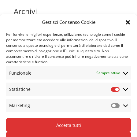
Archivi
Aprile 2026
Gestisci Consenso Cookie
Maggio 2024
Per fornire le migliori esperienze, utilizziamo tecnologie come i cookie
Marzo 2019
per memorizzare e/o accedere alle informazioni del dispositivo. Il
consenso a queste tecnologie ci permetterà di elaborare dati come il
Gennaio 2019
comportamento di navigazione o ID unici su questo sito. Non
acconsentire o ritirare il consenso può influire negativamente su alcune
caratteristiche e funzioni.
Tag
Funzionale
Sempre attivo
itnerfaccia responsive
market
MOTORI DI RICERCA
SEO
sito web adattivo
sito web responsive
Statistiche
Statisti
template responsive
Web news
Marketing
Marketi
Accetta tutti
home
Modulo Esercizio diritti GDPR
Privacy policy
Cookie policy