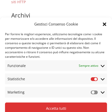
siti HTTP
Archivi
Aprile 2026
Gestisci Consenso Cookie
Maggio 2024
Per fornire le migliori esperienze, utilizziamo tecnologie come i cookie
Marzo 2019
per memorizzare e/o accedere alle informazioni del dispositivo. Il
consenso a queste tecnologie ci permetterà di elaborare dati come il
Gennaio 2019
comportamento di navigazione o ID unici su questo sito. Non
acconsentire o ritirare il consenso può influire negativamente su alcune
caratteristiche e funzioni.
Tag
Funzionale
Sempre attivo
itnerfaccia responsive
market
MOTORI DI RICERCA
SEO
sito web adattivo
sito web responsive
Statistiche
Statisti
template responsive
Web news
Marketing
Marketi
Accetta tutti
home
Modulo Esercizio diritti GDPR